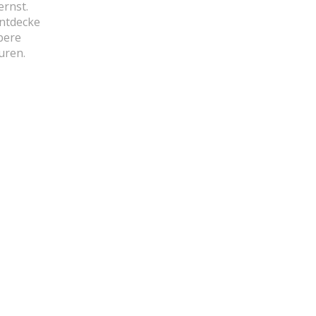
ernst.
Entdecke
bere
uren.