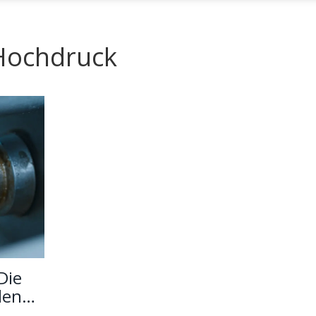
 Hochdruck
Die
den