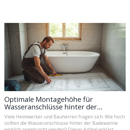
Optimale Montagehöhe für
Wasseranschlüsse hinter der
Badewanne: Tipps & Standards
Viele Heimwerker und Bauherren fragen sich: Wie hoch
sollten die Wasseranschlüsse hinter der Badewanne
wirklich angebracht werden? Dieser Artikel erklärt