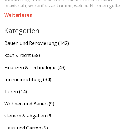
praxisnah, worauf es ankommt, welche Normen gelten,
wie sich typische Fehler vermeiden lassen und gibt
Weiterlesen
hilfreiche Tipps aus der Realität. Hier findest du
verständliche Antworten rund um die Montagehöhe
Kategorien
beim Badewannen-Einbau – praxisnah, detailliert und
deutsch.
Bauen und Renovierung
(142)
kauf & recht
(58)
Finanzen & Technologie
(43)
Inneneinrichtung
(34)
Türen
(14)
Wohnen und Bauen
(9)
steuern & abgaben
(9)
Haus und Garten
(5)