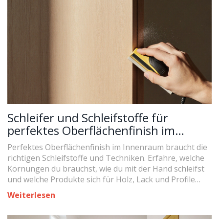
Schleifer und Schleifstoffe für
perfektes Oberflächenfinish im
Innenraum: Die richtige Wahl für
Perfektes Oberflächenfinish im Innenraum braucht die
Holz, Lack und Profile
richtigen Schleifstoffe und Techniken. Erfahre, welche
Körnungen du brauchst, wie du mit der Hand schleifst
und welche Produkte sich für Holz, Lack und Profile
wirklich lohnen.
Weiterlesen