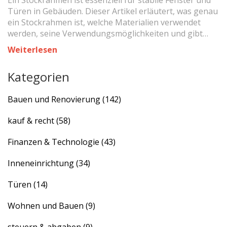
Ein Stockrahmen ist essenziell für stabile Fenster und
Türen in Gebäuden. Dieser Artikel erläutert, was genau
ein Stockrahmen ist, welche Materialien verwendet
werden, seine Verwendungsmöglichkeiten und gibt
praktische Tipps für die Auswahl und Pflege.
Weiterlesen
Stockrahmen spielen eine wichtige Rolle in der
Innenarchitektur und sorgen für Sicherheit und
Kategorien
Ästhetik.
Bauen und Renovierung
(142)
kauf & recht
(58)
Finanzen & Technologie
(43)
Inneneinrichtung
(34)
Türen
(14)
Wohnen und Bauen
(9)