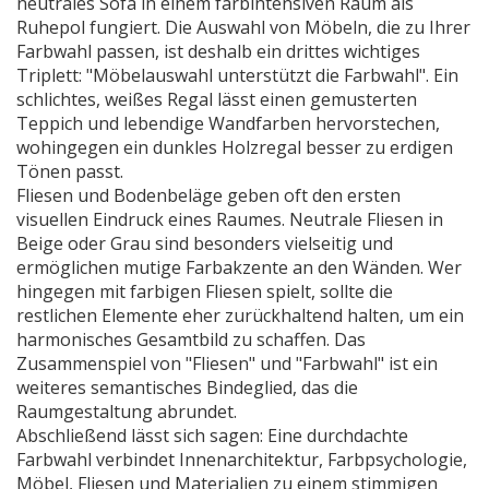
neutrales Sofa in einem farbintensiven Raum als
Ruhepol fungiert. Die Auswahl von Möbeln, die zu Ihrer
Farbwahl passen, ist deshalb ein drittes wichtiges
Triplett: "Möbelauswahl unterstützt die Farbwahl". Ein
schlichtes, weißes Regal lässt einen gemusterten
Teppich und lebendige Wandfarben hervorstechen,
wohingegen ein dunkles Holzregal besser zu erdigen
Tönen passt.
Fliesen und Bodenbeläge geben oft den ersten
visuellen Eindruck eines Raumes. Neutrale Fliesen in
Beige oder Grau sind besonders vielseitig und
ermöglichen mutige Farbakzente an den Wänden. Wer
hingegen mit farbigen Fliesen spielt, sollte die
restlichen Elemente eher zurückhaltend halten, um ein
harmonisches Gesamtbild zu schaffen. Das
Zusammenspiel von "Fliesen" und "Farbwahl" ist ein
weiteres semantisches Bindeglied, das die
Raumgestaltung abrundet.
Abschließend lässt sich sagen: Eine durchdachte
Farbwahl verbindet Innenarchitektur, Farbpsychologie,
Möbel, Fliesen und Materialien zu einem stimmigen