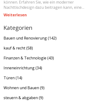
können. Erfahren Sie, wie ein moderner
Nachttischdesign dazu beitragen kann, eine
entspannte und schlaffördernde Umgebung zu
Weiterlesen
schaffen. Tipps für die Auswahl von Farben und
Möbeln, die sowohl funktional als auch ästhetisch
Kategorien
ansprechend sind. Lernen Sie, wie Sie Ihr Schlafzimmer
zu einer beruhigenden Oase gestalten. Integrieren Sie
Bauen und Renovierung
(142)
moderne Möbel und Deko-Elemente, um Ihre
persönliche Wohlfühlatmosphäre zu schaffen.
kauf & recht
(58)
Finanzen & Technologie
(43)
Inneneinrichtung
(34)
Türen
(14)
Wohnen und Bauen
(9)
steuern & abgaben
(9)