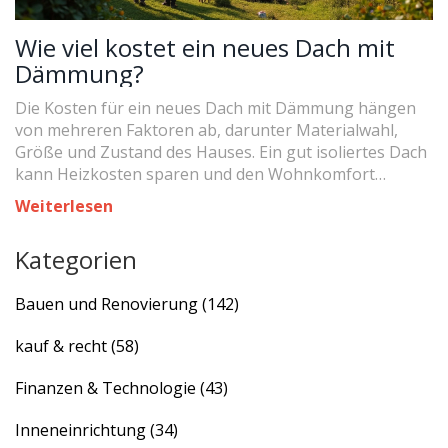
Wie viel kostet ein neues Dach mit
Dämmung?
Die Kosten für ein neues Dach mit Dämmung hängen
von mehreren Faktoren ab, darunter Materialwahl,
Größe und Zustand des Hauses. Ein gut isoliertes Dach
kann Heizkosten sparen und den Wohnkomfort
steigern. Verschiedene Dachdämmmaterialien bieten
Weiterlesen
unterschiedliche Vor- und Nachteile in Bezug auf Preis
und Energieeinsparung. Die Wahl erfahrener
Kategorien
Handwerker kann die Qualität der Arbeit stark
beeinflussen. Ein realistisch geplanter Budgetrahmen
Bauen und Renovierung
(142)
spart Zeit und unerwartete Ausgaben.
kauf & recht
(58)
Finanzen & Technologie
(43)
Inneneinrichtung
(34)