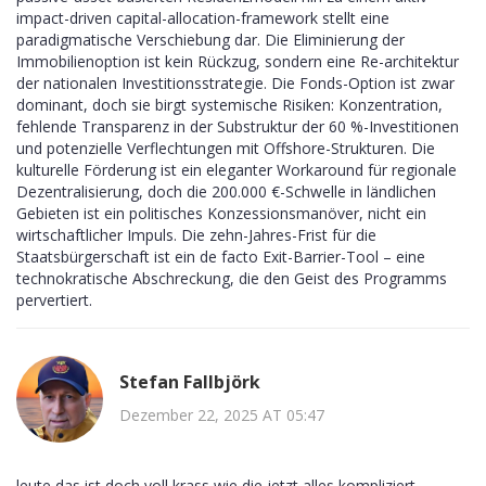
impact-driven capital-allocation-framework stellt eine
paradigmatische Verschiebung dar. Die Eliminierung der
Immobilienoption ist kein Rückzug, sondern eine Re-architektur
der nationalen Investitionsstrategie. Die Fonds-Option ist zwar
dominant, doch sie birgt systemische Risiken: Konzentration,
fehlende Transparenz in der Substruktur der 60 %-Investitionen
und potenzielle Verflechtungen mit Offshore-Strukturen. Die
kulturelle Förderung ist ein eleganter Workaround für regionale
Dezentralisierung, doch die 200.000 €-Schwelle in ländlichen
Gebieten ist ein politisches Konzessionsmanöver, nicht ein
wirtschaftlicher Impuls. Die zehn-Jahres-Frist für die
Staatsbürgerschaft ist ein de facto Exit-Barrier-Tool – eine
technokratische Abschreckung, die den Geist des Programms
pervertiert.
Stefan Fallbjörk
Dezember 22, 2025 AT 05:47
leute das ist doch voll krass wie die jetzt alles kompliziert