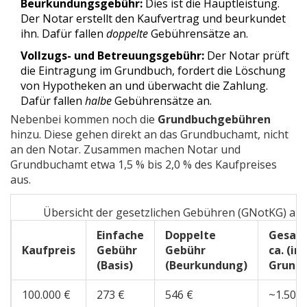
Beurkundungsgebühr:
Dies ist die Hauptleistung.
Der Notar erstellt den Kaufvertrag und beurkundet
ihn. Dafür fallen
doppelte
Gebührensätze an.
Vollzugs- und Betreuungsgebühr:
Der Notar prüft
die Eintragung im Grundbuch, fordert die Löschung
von Hypotheken an und überwacht die Zahlung.
Dafür fallen
halbe
Gebührensätze an.
Nebenbei kommen noch die
Grundbuchgebühren
hinzu. Diese gehen direkt an das Grundbuchamt, nicht
an den Notar. Zusammen machen Notar und
Grundbuchamt etwa 1,5 % bis 2,0 % des Kaufpreises
aus.
Übersicht der gesetzlichen Gebühren (GNotKG) ab
Einfache
Doppelte
Gesam
Kaufpreis
Gebühr
Gebühr
ca. (ink
(Basis)
(Beurkundung)
Grundb
100.000 €
273 €
546 €
~1.500 