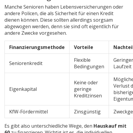
Manche Senioren haben Lebensversicherungen oder
andere Policen, die als Sicherheit für einen Kredit
dienen können. Diese sollten allerdings sorgsam
abgewogen werden, denn sie sind oft eigentlich für
andere Zwecke vorgesehen.
Finanzierungsmethode
Vorteile
Nachtei
Flexible
Geringe
Seniorenkredit
Bedingungen
Laufzeit
Möglich
Keine oder
Verlust 
Eigenkapital
geringe
bisherig
Kreditzinsen
Eigentu
KfW-Fördermittel
Zinsgünstig
Zweckg
Es gibt also unterschiedliche Wege, den
Hauskauf mit
60
zu finanzieren. Wichtig ist es, die individuellen