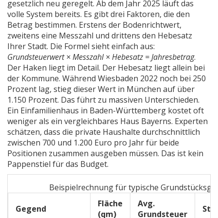
gesetzlich neu geregelt. Ab dem Jahr 2025 läuft das
volle System bereits. Es gibt drei Faktoren, die den
Betrag bestimmen. Erstens der Bodenrichtwert,
zweitens eine Messzahl und drittens den Hebesatz
Ihrer Stadt. Die Formel sieht einfach aus:
Grundsteuerwert × Messzahl × Hebesatz = Jahresbetrag
.
Der Haken liegt im Detail. Der Hebesatz liegt allein bei
der Kommune. Während Wiesbaden 2022 noch bei 250
Prozent lag, stieg dieser Wert in München auf über
1.150 Prozent. Das führt zu massiven Unterschieden.
Ein Einfamilienhaus in Baden-Württemberg kostet oft
weniger als ein vergleichbares Haus Bayerns. Experten
schätzen, dass die private Haushalte durchschnittlich
zwischen 700 und 1.200 Euro pro Jahr für beide
Positionen zusammen ausgeben müssen. Das ist kein
Pappenstiel für das Budget.
Beispielrechnung für typische Grundstücksgr
Fläche
Avg.
Gegend
Str
(qm)
Grundsteuer