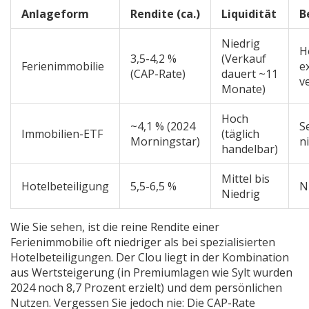
Anlageform
Rendite (ca.)
Liquidität
B
Niedrig
H
3,5-4,2 %
(Verkauf
Ferienimmobilie
e
(CAP-Rate)
dauert ~11
v
Monate)
Hoch
~4,1 % (2024
S
Immobilien-ETF
(täglich
Morningstar)
n
handelbar)
Mittel bis
Hotelbeteiligung
5,5-6,5 %
N
Niedrig
Wie Sie sehen, ist die reine Rendite einer
Ferienimmobilie oft niedriger als bei spezialisierten
Hotelbeteiligungen. Der Clou liegt in der Kombination
aus Wertsteigerung (in Premiumlagen wie Sylt wurden
2024 noch 8,7 Prozent erzielt) und dem persönlichen
Nutzen. Vergessen Sie jedoch nie: Die CAP-Rate