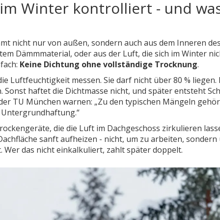
m Winter kontrolliert - und wa
kommt nicht nur von außen, sondern auch aus dem Inneren de
tem Dämmmaterial, oder aus der Luft, die sich im Winter nic
nfach:
Keine Dichtung ohne vollständige Trocknung
.
ie Luftfeuchtigkeit messen. Sie darf nicht über 80 % liegen. 
 Sonst haftet die Dichtmasse nicht, und später entsteht Sc
on der TU München warnen: „Zu den typischen Mängeln gehö
e Untergrundhaftung.“
rockengeräte, die die Luft im Dachgeschoss zirkulieren lass
achfläche sanft aufheizen - nicht, um zu arbeiten, sondern
 Wer das nicht einkalkuliert, zahlt später doppelt.