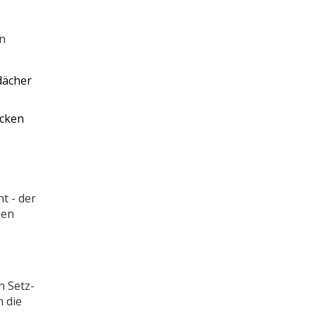
in
dächer
ecken
t - der
den
n Setz-
m die