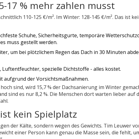
5-17 % mehr zahlen musst
nittlich 110-125 €/m². Im Winter: 128-145 €/m². Das ist ke
schfeste Schuhe, Sicherheitsgurte, temporäre Wetterschutz
les muss gestellt werden.
ter, um bei plötzlichem Regen das Dach in 30 Minuten abd
ftentfeuchter, spezielle Dichtstoffe - alles kostet.
zeit aufgrund der Vorsichtsmaßnahmen.
 hoch sind, wird 15,7 % der Dachsanierung im Winter gemach
nd sind es nur 8,2 %. Die Menschen dort warten lieber auf 
ahl.
ist kein Spielplatz
wegen der Kälte, sondern wegen des Gewichts. Tim Leuwer vo
wicht einer Person kann genau die Masse sein, die fehlt, u