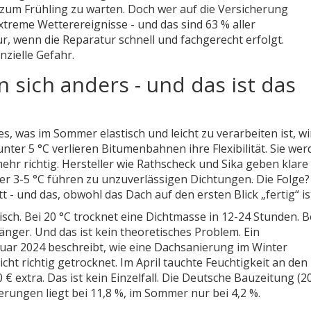
 zum Frühling zu warten. Doch wer auf die Versicherung
xtreme Wetterereignisse - und das sind 63 % aller
r, wenn die Reparatur schnell und fachgerecht erfolgt.
nzielle Gefahr.
n sich anders - und das ist das
s, was im Sommer elastisch und leicht zu verarbeiten ist, wi
ter 5 °C verlieren Bitumenbahnen ihre Flexibilität. Sie wer
mehr richtig. Hersteller wie Rathscheck und Sika geben klare
r 3-5 °C führen zu unzuverlässigen Dichtungen. Die Folge?
tt - und das, obwohl das Dach auf den ersten Blick „fertig“ is
ch. Bei 20 °C trocknet eine Dichtmasse in 12-24 Stunden. Be
nger. Und das ist kein theoretisches Problem. Ein
uar 2024 beschreibt, wie eine Dachsanierung im Winter
ht richtig getrocknet. Im April tauchte Feuchtigkeit an den
€ extra. Das ist kein Einzelfall. Die Deutsche Bauzeitung (2
erungen liegt bei 11,8 %, im Sommer nur bei 4,2 %.