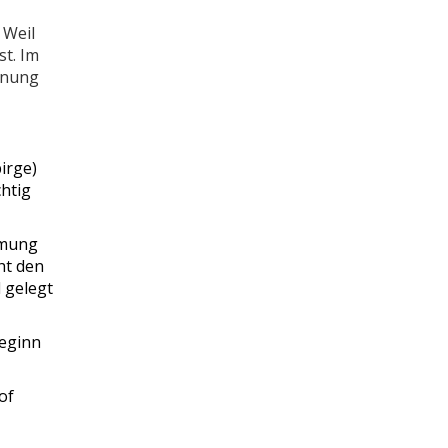
 Weil
t. Im
lanung
irge)
chtig
mmung
ht den
 gelegt
eginn
of