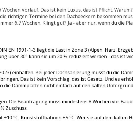
Wochen Vorlauf. Das ist kein Luxus, das ist Pflicht. Warum?
h die richtigen Termine bei den Dachdeckern bekommen muss
ommer 6,7 Wochen. Klingt gut? Ja - aber nur, wenn du die P
IN EN 1991-1-3 liegt die Last in Zone 3 (Alpen, Harz, Erzgeb
ung über 30° kann sie um 20 % reduziert werden - das ist wi
2023) einhalten. Bei jeder Dachsanierung musst du die Dä
ringen. Das ist kein Vorschlag, das ist Gesetz. Und es erhö
o die Dämmplatten nicht einfach auf den kalten Untergrund
agen. Die Beantragung muss mindestens 8 Wochen vor Baub
0 % Zuschuss.
ht +10 °C, Kunststoffbahnen +5 °C. Wer sie auf dem kalten H