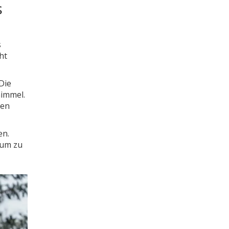
s
s
ht
Die
himmel.
ren
en.
 um zu