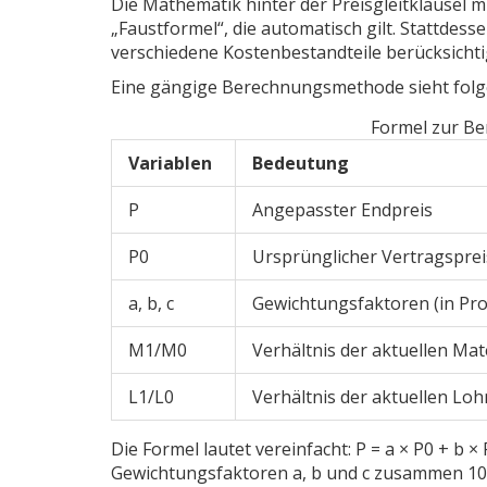
Die Mathematik hinter der Preisgleitklausel mu
„Faustformel“, die automatisch gilt. Stattdes
verschiedene Kostenbestandteile berücksichti
Eine gängige Berechnungsmethode sieht fol
Formel zur Be
Variablen
Bedeutung
P
Angepasster Endpreis
P0
Ursprünglicher Vertragsprei
a, b, c
Gewichtungsfaktoren (in Pro
M1/M0
Verhältnis der aktuellen Ma
L1/L0
Verhältnis der aktuellen Loh
Die Formel lautet vereinfacht: P = a × P0 + b ×
Gewichtungsfaktoren a, b und c zusammen 100