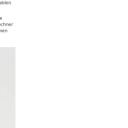
iablen
e
echner
hmen