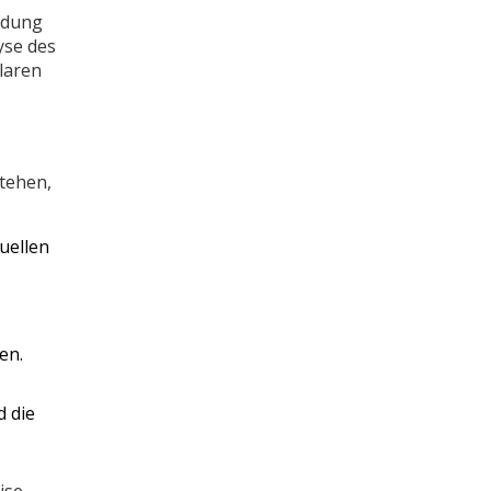
ndung
yse des
laren
stehen,
uellen
en.
d die