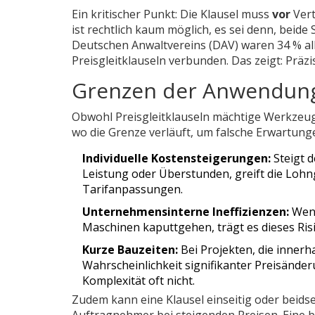
Ein kritischer Punkt: Die Klausel muss
vor
Vert
ist rechtlich kaum möglich, es sei denn, beide
Deutschen Anwaltvereins (DAV) waren 34 % all
Preisgleitklauseln verbunden. Das zeigt: Präzisi
Grenzen der Anwendung:
Obwohl Preisgleitklauseln mächtige Werkzeuge s
wo die Grenze verläuft, um falsche Erwartung
Individuelle Kostensteigerungen:
Steigt d
Leistung oder Überstunden, greift die Lohng
Tarifanpassungen.
Unternehmensinterne Ineffizienzen:
Wenn
Maschinen kaputtgehen, trägt es dieses Risi
Kurze Bauzeiten:
Bei Projekten, die innerh
Wahrscheinlichkeit signifikanter Preisände
Komplexität oft nicht.
Zudem kann eine Klausel einseitig oder beidseit