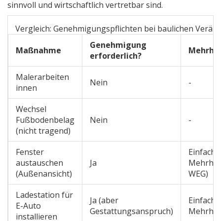
sinnvoll und wirtschaftlich vertretbar sind.
Vergleich: Genehmigungspflichten bei baulichen Verä
Genehmigung
Maßnahme
Mehrhei
erforderlich?
Malerarbeiten
Nein
-
innen
Wechsel
Fußbodenbelag
Nein
-
(nicht tragend)
Fenster
Einfache
austauschen
Ja
Mehrheit
(Außenansicht)
WEG)
Ladestation für
Ja (aber
Einfache
E-Auto
Gestattungsanspruch)
Mehrhei
installieren