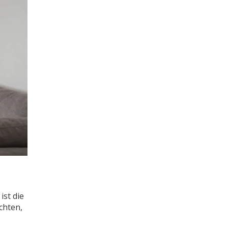
st die
chten,