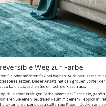
 reversible Weg zur Farbe
ten Sie oder möchten flexibel bleiben. Auch hier lässt sich 
Accessoires setzen. Dieser Ansatz hat den großen Vorteil der
 zu kalt ist, tauschen Sie einfach die Kissen aus.
ppich in einer kräftigen Farbe nimmt viel Fläche ein, gehört
binieren Sie einen neutralen Raum mit einem Teppich in
Pet
arakter. Ergänzend dazu sollten Sie Kissen, Decken und s