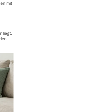
men mit
 liegt,
 den