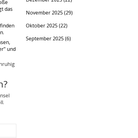
roße
gt das
November 2025
(29)
finden
Oktober 2025
(22)
n.
September 2025
(6)
asen,
er" und
unruhig
n?
insel
l.