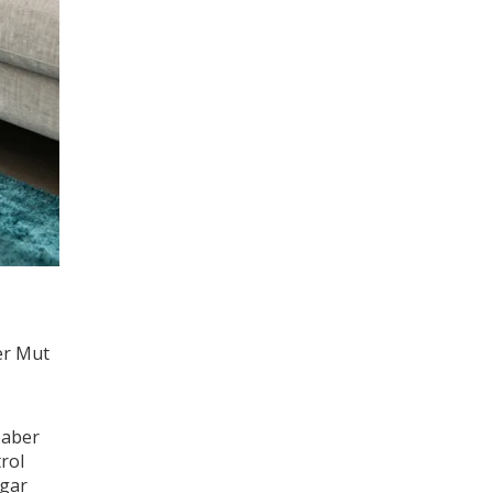
der Mut
 aber
rol
ogar