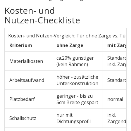
Kosten‑ und
Nutzen‑Checkliste
Kosten‑ und Nutzen‑Vergleich: Tür ohne Zarge vs. Tür 
Kriterium
ohne Zarge
mit Zarge
ca.20% günstiger
Standard‑P
Materialkosten
(kein Rahmen)
inkl. Zarge
höher - zusätzliche
Arbeitsaufwand
Standard‑
Unterkonstruktion
geringer - bis zu
Platzbedarf
normal
5cm Breite gespart
nur mit
inkl.
Schallschutz
Dichtungsprofil
Zargendic