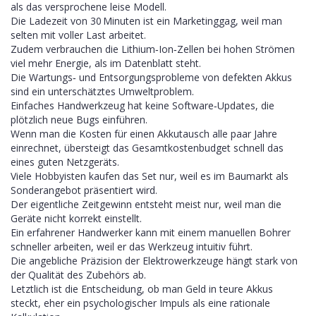
als das versprochene leise Modell.
Die Ladezeit von 30 Minuten ist ein Marketinggag, weil man
selten mit voller Last arbeitet.
Zudem verbrauchen die Lithium‑Ion‑Zellen bei hohen Strömen
viel mehr Energie, als im Datenblatt steht.
Die Wartungs‑ und Entsorgungsprobleme von defekten Akkus
sind ein unterschätztes Umweltproblem.
Einfaches Handwerkzeug hat keine Software‑Updates, die
plötzlich neue Bugs einführen.
Wenn man die Kosten für einen Akkutausch alle paar Jahre
einrechnet, übersteigt das Gesamtkostenbudget schnell das
eines guten Netzgeräts.
Viele Hobbyisten kaufen das Set nur, weil es im Baumarkt als
Sonderangebot präsentiert wird.
Der eigentliche Zeitgewinn entsteht meist nur, weil man die
Geräte nicht korrekt einstellt.
Ein erfahrener Handwerker kann mit einem manuellen Bohrer
schneller arbeiten, weil er das Werkzeug intuitiv führt.
Die angebliche Präzision der Elektrowerkzeuge hängt stark von
der Qualität des Zubehörs ab.
Letztlich ist die Entscheidung, ob man Geld in teure Akkus
steckt, eher ein psychologischer Impuls als eine rationale