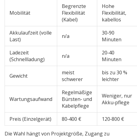
Begrenzte
Hohe
Mobilität
Flexibilität
Flexibilität,
(Kabel)
kabellos
Akkulaufzeit (volle
30‑90
n/a
Last)
Minuten
Ladezeit
20‑40
n/a
(Schnellladung)
Minuten
meist
bis zu 30 %
Gewicht
schwerer
leichter
Regelmäßige
Weniger, nur
Wartungsaufwand
Bürsten‑ und
Akku‑pflege
Kabelpflege
Preis (Einzelgerät)
80‑400 €
120‑800 €
Die Wahl hängt von Projektgröße, Zugang zu