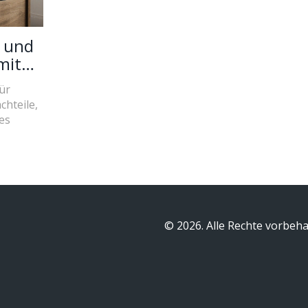
- und
mit
für
chteile,
es
© 2026. Alle Rechte vorbeha