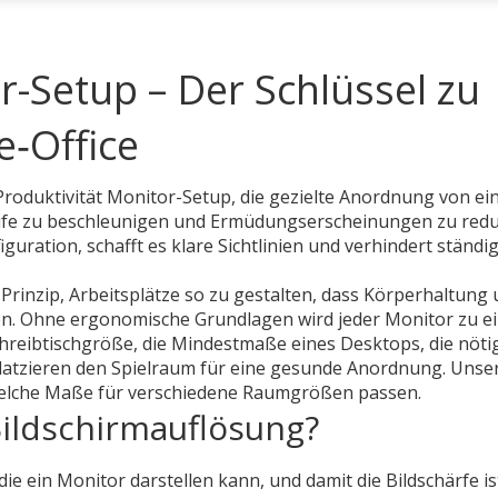
r-Setup – Der Schlüssel zu
‑Office
Produktivität Monitor-Setup
,
die gezielte Anordnung von e
ufe zu beschleunigen und Ermüdungserscheinungen zu redu
iguration
, schafft es klare Sichtlinien und verhindert ständi
Prinzip, Arbeitsplätze so zu gestalten, dass Körperhaltung
en
. Ohne ergonomische Grundlagen wird jeder Monitor zu e
hreibtischgröße
,
die Mindestmaße eines Desktops, die nötig
atzieren
den Spielraum für eine gesunde Anordnung. Unse
 welche Maße für verschiedene Raumgrößen passen.
Bildschirmauflösung?
 die ein Monitor darstellen kann, und damit die Bildschärfe
is