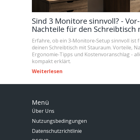
Sind 3 Monitore sinnvoll? - Vor
Nachteile für den Schreibtisch 
Stauraum
Erfahre, ob ein 3‑Monitore‑Setup sinnvoll ist 
deinen Schreibtisch mit Stauraum. Vorteile, Na
Ergonomie‑Tipps und Kostenvoranschlag - all
kompakt erklärt.
Weiterlesen
Menü
Über Uns
Nutzungsbedingungen
Datenschutzrichtlinie