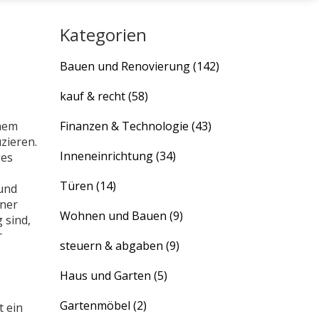
Kategorien
Bauen und Renovierung
(142)
kauf & recht
(58)
inem
Finanzen & Technologie
(43)
zieren
.
Inneneinrichtung
(34)
ges
Türen
(14)
 und
iner
Wohnen und Bauen
(9)
 sind,
r
steuern & abgaben
(9)
Haus und Garten
(5)
Gartenmöbel
(2)
t ein